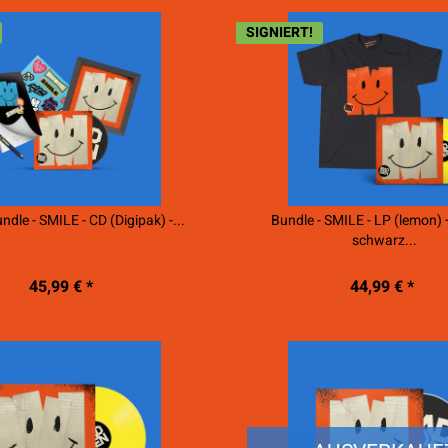
SIGNIERT!
ndle - SMILE - CD (Digipak) -...
Bundle - SMILE - LP (lemon) +
schwarz...
45,99 € *
44,99 € *