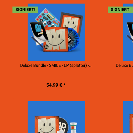
SIGNIERT!
SIGNIERT!
Deluxe Bundle - SMILE - LP (splatter) -...
Deluxe Bu
54,99 € *