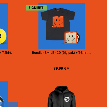
SIGNIERT!
 T-Shirt,
Bundle - SMILE - CD (Digipak) + T-Shirt,...
39,99 € *