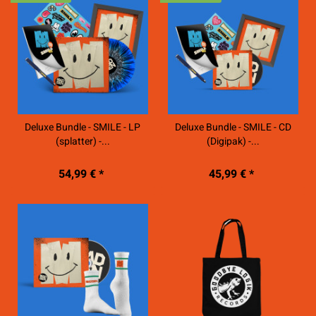
Deluxe Bundle - SMILE - LP
Deluxe Bundle - SMILE - CD
(splatter) -...
(Digipak) -...
54,99 € *
45,99 € *