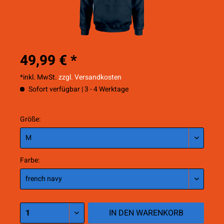
49,99 € *
*inkl. MwSt.
zzgl. Versandkosten
Sofort verfügbar | 3 - 4 Werktage
Größe:
Farbe:
IN DEN
WARENKORB